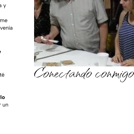
a y
 me
venía
e
Conectando conmigo
té
lo
r un