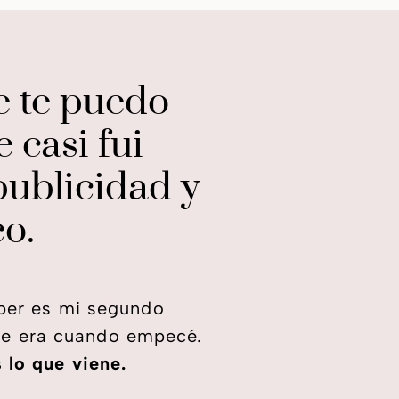
e te puedo
 casi fui
publicidad y
co.
aper es mi segundo
ue era cuando empecé.
 lo que viene.