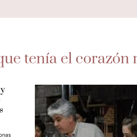
e tenía el corazón 
 y
e
s
sonas