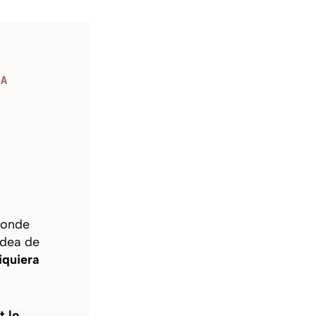
RA
donde
idea de
iquiera
t lo