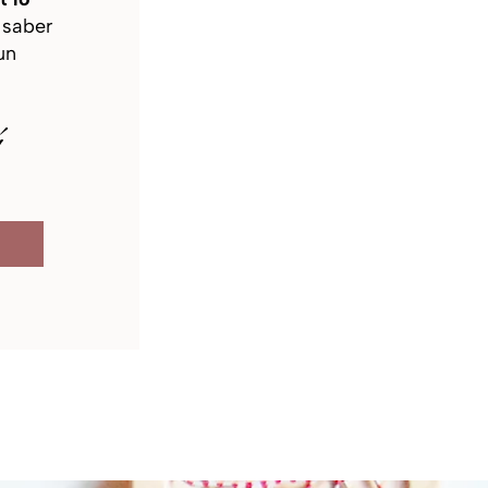
y saber
un
í