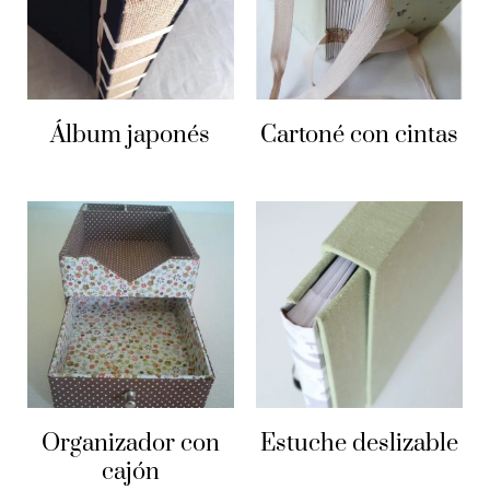
Media pasta ~ Parte 2
Tapa montada o bradel ~ Parte 1
Álbum japonés
Cartoné con cintas
Tapa montada o bradel ~ Parte 2
Sobre relieve en tapa
Bajo relieve en tapa
Organizador con
Estuche deslizable
cajón