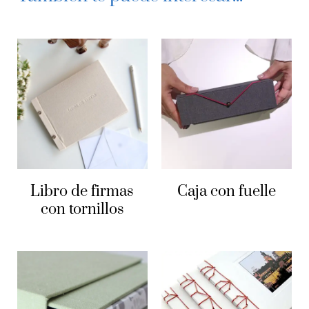
Ensamblado final
Medidas para forrado externo
Forrado externo – Parte 1
Forrado externo – Parte 2
Libro de firmas
Caja con fuelle
Terminaciones
con tornillos