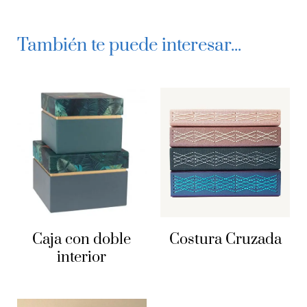
Herramientas básicas y reemplazos
También te puede interesar...
Perforadora
Remachadora ~ maquina
Remachadora ~ matrices
Anilaldora ~ máquina
Caja con doble
Costura Cruzada
Anilladora ~ anillos
interior