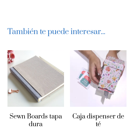
0% COMPLETADO
0/1 pasos
Ensamblado final
Pieza lomera
Cuaderno doble
Cierre con presilla de cuero
Ensamblado de tapas
También te puede interesar...
Sewn Boards tapa
Caja dispenser de
dura
té