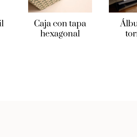
il
Caja con tapa
Álb
hexagonal
tor