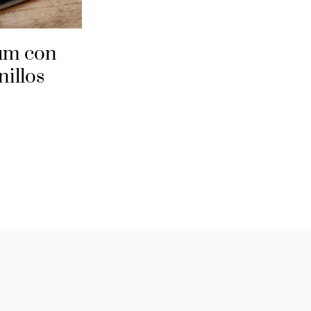
um con
nillos