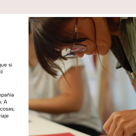
ue si
il
mpañía
. A
cosas;
iaje