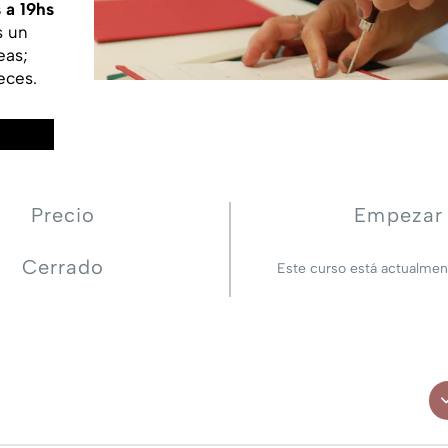
 a 19hs
s un
eas;
eces.
Precio
Empezar
Cerrado
Este curso está actualmen