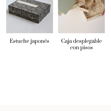
Nuevas rutinas ~ cómo readueñarnos de nuestro tiempo –
Parte 2
Planear objetivos trimestrales ~ Parte 1
Estuche japonés
Caja desplegable
con pisos
Plan para alcanzar tu próxima mejor versión
Re-planificación de mitad de año
Cómo ser auténticas y no perdernos
La fértil pausa & Nuevas rutinas