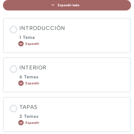
Expandir todo
INTRODUCCIÓN
1 Tema
Expandir
Contenido de Lección
INTERIOR
0% COMPLETADO
0/1 pasos
6 Temas
Expandir
Presentación del proyecto
Contenido de Lección
TAPAS
0% COMPLETADO
0/6 pasos
2 Temas
Expandir
Armado